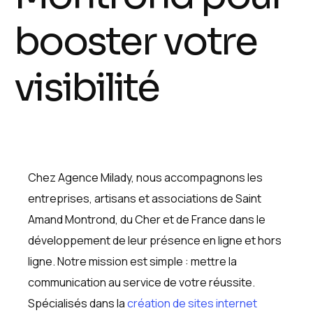
b
o
o
s
t
e
r
v
o
t
r
e
v
i
s
i
b
i
l
i
t
é
Chez Agence Milady, nous accompagnons les
entreprises, artisans et associations de Saint
Amand Montrond, du Cher et de France dans le
développement de leur présence en ligne et hors
ligne. Notre mission est simple : mettre la
communication au service de votre réussite.
Spécialisés dans la
création de sites internet