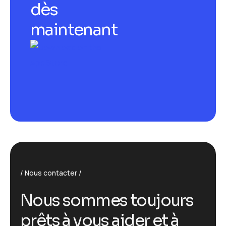
d
è
s
m
a
i
n
t
e
n
a
n
t
Nous contacter
N
o
u
s
s
o
m
m
e
s
t
o
u
j
o
u
r
s
p
r
ê
t
s
à
v
o
u
s
a
i
d
e
r
e
t
à