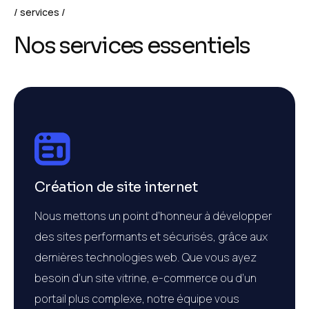
services
N
o
s
s
e
r
v
i
c
e
s
e
s
s
e
n
t
i
e
l
s
Création de site internet
Nous mettons un point d’honneur à développer
des sites performants et sécurisés, grâce aux
dernières technologies web. Que vous ayez
besoin d’un site vitrine, e-commerce ou d’un
portail plus complexe, notre équipe vous