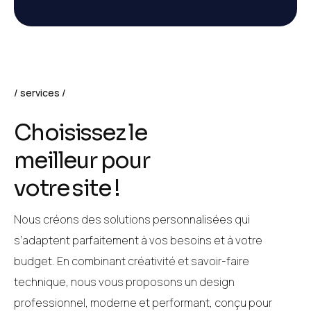
services
C
h
o
i
s
i
s
s
e
z
l
e
m
e
i
l
l
e
u
r
p
o
u
r
v
o
t
r
e
s
i
t
e
!
Nous créons des solutions personnalisées qui
s’adaptent parfaitement à vos besoins et à votre
budget. En combinant créativité et savoir-faire
technique, nous vous proposons un design
professionnel, moderne et performant, conçu pour