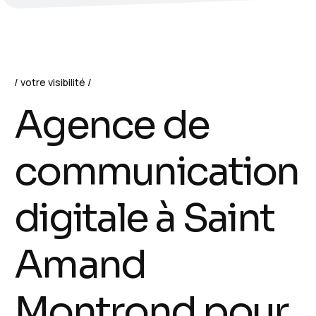
votre visibilité
A
g
e
n
c
e
d
e
c
o
m
m
u
n
i
c
a
t
i
o
n
d
i
g
i
t
a
l
e
à
S
a
i
n
t
A
m
a
n
d
M
o
n
t
r
o
n
d
p
o
u
r