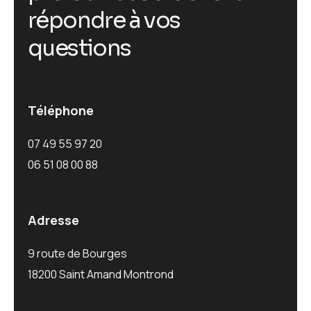
r
é
p
o
n
d
r
e
à
v
o
s
q
u
e
s
t
i
o
n
s
Téléphone
07 49 55 97 20
06 51 08 00 88
Adresse
9 route de Bourges
18200 Saint Amand Montrond