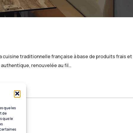
 cuisine traditionnelle française à base de produits frais et d
 authentique, renouvelée au fil…
es que les
t de
s que le
as
 certaines