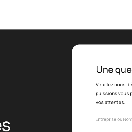
Une que
Veuillez nous dé
puissions vous p
vos attentes.
s
E
Entreprise ou No
n
t