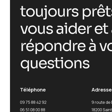
toujours prêt
vous aider et
répondre à v
questions
Téléphone
Adresse
09 75 88 42 92
9 route de
06 51 08 00 88
18200 Sain