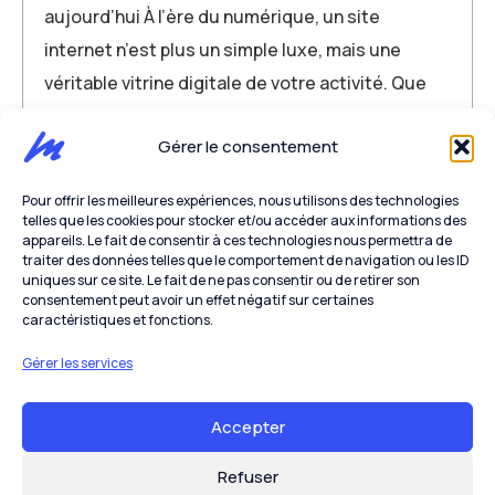
aujourd’hui À l’ère du numérique, un site
internet n’est plus un simple luxe, mais une
véritable vitrine digitale de votre activité. Que
vous soyez artisan, commerçant, entrepreneur
Gérer le consentement
ou dirigeant d’une PME, votre présence en…
Pour offrir les meilleures expériences, nous utilisons des technologies
Site internet
telles que les cookies pour stocker et/ou accéder aux informations des
appareils. Le fait de consentir à ces technologies nous permettra de
VOIR PLUS
traiter des données telles que le comportement de navigation ou les ID
uniques sur ce site. Le fait de ne pas consentir ou de retirer son
consentement peut avoir un effet négatif sur certaines
caractéristiques et fonctions.
Gérer les services
Accepter
© 2025
Milady
. Tous droits réservés.
Refuser